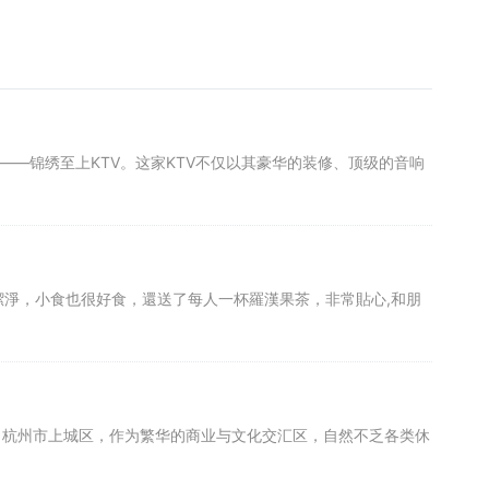
——锦绣至上KTV。这家KTV不仅以其豪华的装修、顶级的音响
淨，小食也很好食，還送了每人一杯羅漢果茶，非常貼心,和朋
。杭州市上城区，作为繁华的商业与文化交汇区，自然不乏各类休