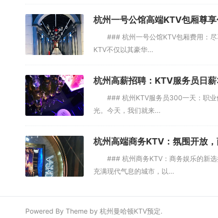
杭州一号公馆高端KTV包厢尊
### 杭州一号公馆KTV包厢费用：尽
KTV不仅以其豪华...
杭州高薪招聘：KTV服务员日薪
### 杭州KTV服务员300一天：职
光。今天，我们就来...
杭州高端商务KTV：氛围开放
### 杭州商务KTV：商务娱乐的新
充满现代气息的城市，以...
Powered By Theme by
杭州曼哈顿KTV预定
.