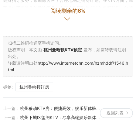
健身指导服务，帮助顾客科学合理地制定健身计划。在KTV方面，温
莎提供了高品质的音响设备、丰富的曲库以及舒适的包间环境，让顾
阅读剩余的6%
客在健身之余也能享受美妙的音乐时光。 **三、多元化活动，丰富生
活** 杭州温莎KTV健身房不仅提供基础的健身与娱乐服务，还定期举
办各类主题活动，如健身挑战赛、K歌大赛等，吸引了大量热爱健身
与娱乐的顾客参与。这些活动不仅增强了顾客的参与感与归属感，还
扫描二维码推送至手机访问。
促进了社区文化的建设与发展。 **四、案例分析：成功转型的典范**
版权声明：本文由
杭州曼哈顿KTV预定
发布，如需转载请注明
在竞争激烈的健身娱乐市场中，杭州温莎KTV健身房凭借其独特的经
出处。
营理念和优质的服务脱颖而出。通过不断优化服务流程、提升服务质
转载请注明出处
http://www.internetchn.com/hzmhddf/1546.h
量以及开展多元化的营销活动，温莎成功吸引了大量忠实顾客。例
tml
如，在疫情期间，温莎积极调整经营策略，推出线上健身课程与在线
K歌服务，有效缓解了疫情带来的经营压力。这一举措不仅赢得了顾
标签:
杭州曼哈顿订房
客的广泛好评，还进一步提升了品牌知名度与美誉度。 **五、未来展
望：持续创新与发展** 展望未来，杭州温莎KTV健身房将继续秉承“健
康、快乐、共享”的理念，不断引进先进的健身设备与技术手段，提升
上一篇：
杭州移动KTV房：便捷高效，娱乐新体验的优势解析
返回列表
服务质量与水平。同时，还将积极探索新的服务模式与业务领域，如
下一篇：
杭州下城区玺阁KTV：尽享高端娱乐新体验
健康咨询、运动康复等，以满足顾客日益增长的多元化需求。相信在
不久的将来，杭州温莎KTV健身房将成为更多人心目中的理想选择！