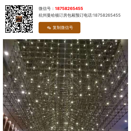
微信号：
18758265455
杭州曼哈顿订房包厢预订电话:18758265455
复制微信号