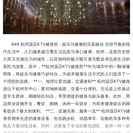
### 杭州温莎KTV健身房：娱乐与健康的完美融合 在快节奏的现
代生活中，人们越来越注重生活品质与身心健康。杭州，这座历史悠
久而又充满活力的城市，以其独特的魅力吸引着无数追求品质生活的
居民与游客。其中，**杭州温莎KTV健身房**作为城市中的一颗璀璨
明珠，将娱乐与健身巧妙结合，为追求健康生活方式的人们提供了一
个理想的选择。 **一、地理位置优越，交通便利** 杭州温莎KTV健身
房位于杭州市中心，紧邻地铁线路，交通十分便利。无论是上班族还
是学生群体，都能轻松到达，享受便捷的健身与娱乐服务。此外，周
边商业设施齐全，餐饮、购物、休闲一应俱全，为前来健身娱乐的顾
客提供了极大的便利。 **二、设施完善，服务一流** 杭州温莎KTV健
身房拥有先进的健身设备，包括跑步机、动感单车、划船机等多种有
氧及力量训练设备。同时，还配备了专业的教练团队，提供一对一的