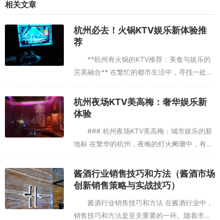
通过本文的介绍与分析可以看出，杭州温莎KTV健身房凭借其独特的
相关文章
地理位置、完善的设施以及优质的服务赢得了市场的广泛认可与好
评。未来随着市场环境的不断变化与顾客需求的日益多样化该品牌必
杭州必去！火锅KTV娱乐新体验推
将迎来更加广阔的发展前景！
荐
**杭州有火锅的KTV推荐：美食与娱乐的
完美融合** 在繁忙的都市生活中，寻找一处既
能享受美食又能放松娱乐的场所，成为了许多
人的小确幸。杭州，这座历史悠久而又充满活
杭州夜场KTV美高梅：奢华娱乐新
力的城市，恰好为我...
体验
### 杭州夜场KTV美高梅：城市娱乐的新
地标 在繁华的杭州，夜晚的灯火阑珊中，有一
处闪耀的娱乐地标——**美高梅KTV**，它不
仅是杭州夜生活的缩影，更是都市人放松心
酱酒行业销售技巧和方法（酱酒市场
情、享受音乐与...
创新销售策略与实战技巧）
酱酒行业销售技巧和方法 在酱酒行业中，
销售技巧和方法是至关重要的一环。随着市场