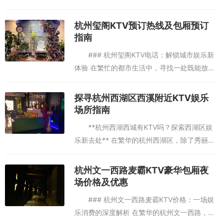
竞争的日益激烈，如何有效地推广和销售酱酒
产品，成为了每个经销商和销售人员必须面对
杭州玺阁KTV预订热线及包厢预订
的挑战。本文将介绍一些有...
指南
### 杭州玺阁KTV电话：解锁城市娱乐新
体验 在繁忙的都市生活中，寻找一处既能放松
身心，又能与朋友共聚欢笑的场所，成为了许
多人的小确幸。杭州，这座历史悠久而又充满
探寻杭州西湖区西溪附近KTV娱乐
现代气息的城市，以...
场所指南
**杭州西湖西城有KTV吗？探索西湖区娱
乐新去处** 在繁华的杭州西湖区，除了秀丽的
自然风光和深厚的历史文化底蕴，夜生活同样
丰富多彩。许多朋友在游览完西湖的旖旎风光
杭州文一西路麦霸KTV豪华包厢夜
后，或许会想寻找一...
场价格及优惠
### 杭州文一西路麦霸KTV价格：一场娱
乐消费的深度解析 在繁华的杭州文一西路，麦