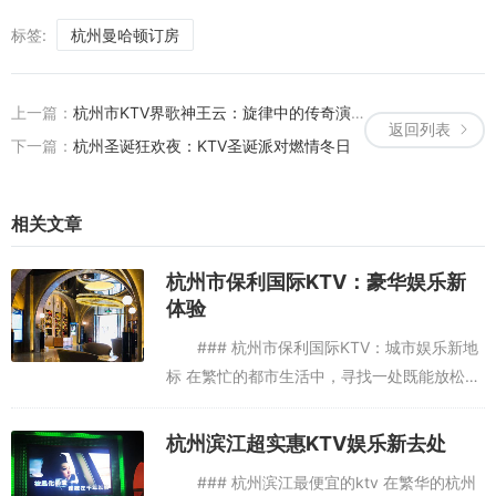
标签:
杭州曼哈顿订房
上一篇：
杭州市KTV界歌神王云：旋律中的传奇演绎
返回列表
下一篇：
杭州圣诞狂欢夜：KTV圣诞派对燃情冬日
相关文章
杭州市保利国际KTV：豪华娱乐新
体验
### 杭州市保利国际KTV：城市娱乐新地
标 在繁忙的都市生活中，寻找一处既能放松身
心，又能体验高品质娱乐的场所，成为了许多
人的追求。杭州市，这座历史悠久而又充满活
杭州滨江超实惠KTV娱乐新去处
力的城市，近年来在...
### 杭州滨江最便宜的ktv 在繁华的杭州