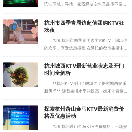
滨江区域，寻找一家既经济实惠又品质不俗的
KTV，对于许多居民和游客来说，确实是一项
挑战。本文将带您探索杭州滨江地区最便宜的
杭州市四季青周边超值团购KTV狂
KTV，让您在享...
欢夜
### 杭州市四季青周边团购KTV：唱出你
的欢乐，享受优惠盛宴 在繁忙的都市生活中，
寻找一片属于自己的娱乐天地，成为了许多人
的心愿。而杭州市四季青周边，正是这样一个
杭州城西KTV最新营业状态及开门
充满欢声笑语的地方...
时间全解析
**杭州KTV开门了吗城西？探索城西娱乐
新风尚** 随着生活水平的提高，娱乐消费逐渐
成为人们生活中不可或缺的一部分。而KTV作
为集唱歌、聚会、休闲于一体的场所，更是受
探索杭州萧山金马KTV最新消费价
到了广大市民的青...
格及优惠活动
### 杭州萧山金马KTV消费价格：一场娱