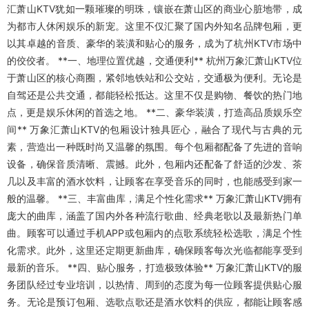
汇萧山KTV犹如一颗璀璨的明珠，镶嵌在萧山区的商业心脏地带，成
为都市人休闲娱乐的新宠。这里不仅汇聚了国内外知名品牌包厢，更
以其卓越的音质、豪华的装潢和贴心的服务，成为了杭州KTV市场中
的佼佼者。 **一、地理位置优越，交通便利** 杭州万象汇萧山KTV位
于萧山区的核心商圈，紧邻地铁站和公交站，交通极为便利。无论是
自驾还是公共交通，都能轻松抵达。这里不仅是购物、餐饮的热门地
点，更是娱乐休闲的首选之地。 **二、豪华装潢，打造高品质娱乐空
间** 万象汇萧山KTV的包厢设计独具匠心，融合了现代与古典的元
素，营造出一种既时尚又温馨的氛围。每个包厢都配备了先进的音响
设备，确保音质清晰、震撼。此外，包厢内还配备了舒适的沙发、茶
几以及丰富的酒水饮料，让顾客在享受音乐的同时，也能感受到家一
般的温馨。 **三、丰富曲库，满足个性化需求** 万象汇萧山KTV拥有
庞大的曲库，涵盖了国内外各种流行歌曲、经典老歌以及最新热门单
曲。顾客可以通过手机APP或包厢内的点歌系统轻松选歌，满足个性
化需求。此外，这里还定期更新曲库，确保顾客每次光临都能享受到
最新的音乐。 **四、贴心服务，打造极致体验** 万象汇萧山KTV的服
务团队经过专业培训，以热情、周到的态度为每一位顾客提供贴心服
务。无论是预订包厢、选歌点歌还是酒水饮料的供应，都能让顾客感