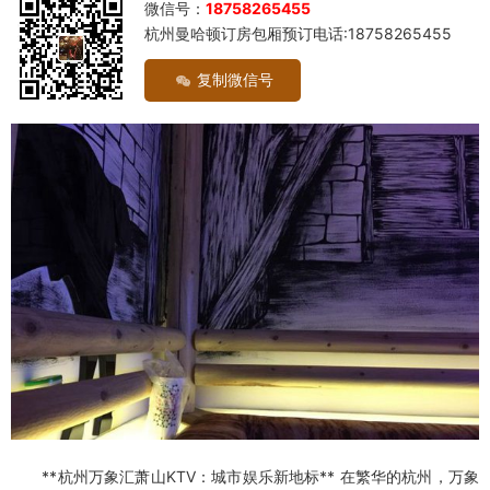
微信号：
18758265455
杭州曼哈顿订房包厢预订电话:18758265455
复制微信号
**杭州万象汇萧山KTV：城市娱乐新地标** 在繁华的杭州，万象