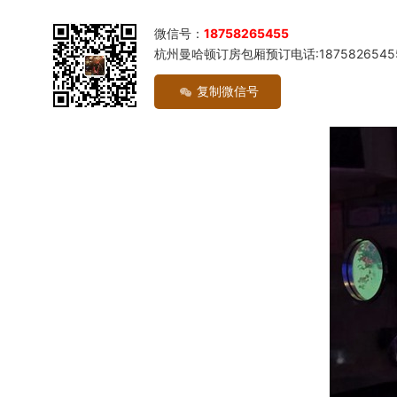
微信号：
18758265455
杭州曼哈顿订房包厢预订电话:1875826545
复制微信号