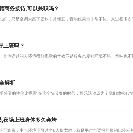
聘商务接待,可以兼职吗？
，只是空调太高了团购非常便宜，音响效果也非常不错。来过很多次了
,好上班吗？
他还过的去环境很好唱歌的音效不错服务态度好环境不错，音响也不错
全解析
娱乐盛宴的性价比探索 在这个快节奏的时代，娱乐活动成为了我们放松心
员,夜场上班身体多久会垮
不算贵，中包环境还可以坐6人挺宽敞，就是平时也要提前预约比较麻烦