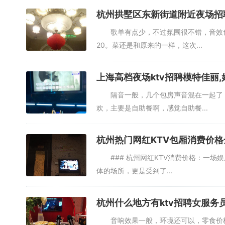
杭州拱墅区东新街道附近夜场招
歌单有点少，不过氛围很不错，音效也好
20。菜还是和原来的一样，这次...
上海高档夜场ktv招聘模特佳丽
隔音一般，几个包房声音混在一起了，其
欢，主要是自助餐啊，感觉自助餐...
杭州热门网红KTV包厢消费价格
### 杭州网红KTV消费价格：一场
体的场所，更是受到了...
杭州什么地方有ktv招聘女服务
音响效果一般，环境还可以，零食价格