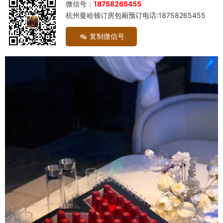
微信号：
18758265455
杭州曼哈顿订房包厢预订电话:18758265455
复制微信号