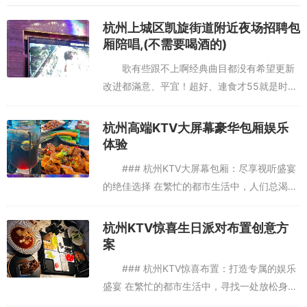
质、专业的服务和丰富的娱乐项目，成为了众多商务精英的首选之
地。无论是商务宴请、团队活动还是个人休闲时光，这里都能为您提
杭州上城区凯旋街道附近夜场招聘包
供一个难忘的娱乐体验。在这里，您不仅可以享受到奢华的视听盛
厢陪唱,(不需要喝酒的)
宴，更能感受到尊贵与品质的完美结合。
歌有些跟不上啊经典曲目都没有希望更新
改进都滿意、平宜！超好、連食才55就是时间
太短了，9点后就不能唱了，到的时候都快7
点，然后吃饭，时间够少，团购49，加了5
杭州高端KTV大屏幕豪华包厢娱乐
元，杭州上城区凯旋街道附近...
体验
### 杭州KTV大屏幕包厢：尽享视听盛宴
的绝佳选择 在繁忙的都市生活中，人们总渴望
找到一片属于自己的娱乐天地，而杭州KTV大
屏幕包厢正是这样一个绝佳的选择。无论是朋
杭州KTV惊喜生日派对布置创意方
友聚会、公司团建...
案
### 杭州KTV惊喜布置：打造专属的娱乐
盛宴 在繁忙的都市生活中，寻找一处放松身心
的场所显得尤为重要。而KTV，作为现代人娱