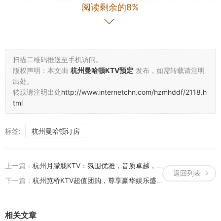
现，让每一位顾客都能享受到如临现场的震撼体验。包厢设计更是别
阅读剩余的8%
具一格，既有传统中式风格的典雅，也不乏现代简约的时尚感，满足
不同顾客的需求。 #### **【私密空间，商务优选】** 对于注重隐私
的商务人士而言，**御公馆**提供了多功能的私人包厢，无论是小型
会议、团队讨论还是商务宴请，都能在这里找到合适的空间。专业的
扫描二维码推送至手机访问。
服务团队随时待命，确保您的每一次活动都顺利进行。此外，这里还
版权声明：本文由
杭州曼哈顿KTV预定
发布，如需转载请注明
配备了先进的会议设施，让您的商务活动更加高效便捷。 #### **
出处。
【美食佳肴，味蕾享受】** 除了高品质的娱乐体验外，**御公馆**还
转载请注明出处
http://www.internetchn.com/hzmhddf/2118.h
提供了丰富多样的美食选择。从精致小吃到豪华大餐，每一道菜都经
tml
过精心烹饪，旨在满足每一位顾客的味蕾需求。无论是商务宴请还是
朋友聚会，这里都能提供令人满意的餐饮服务。 #### **【案例分
标签:
杭州曼哈顿订房
析：成功商务活动】** 某知名企业的年度总结大会选择在**御公馆**
举行。会议结束后，与会人员在这里进行了一场轻松愉快的K歌活
动。得益于御公馆的顶级音响和私密空间，大家得以彻底放松身心，
上一篇：
杭州月朦胧KTV：氛围优雅，音质卓越，娱乐新体验
返回列表
加深了彼此间的了解和友谊。这次活动不仅增强了团队凝聚力，也为
下一篇：
杭州笕桥KTV超值团购，尊享豪华娱乐盛宴
企业的未来发展注入了新的活力。 ### **结语**（隐含于文中） 在
快节奏的商业环境中，找到一个既能满足商务需求又能兼顾休闲娱乐
的好去处实属不易。**杭州御公馆高档商务KTV**，以其卓越的品
相关文章