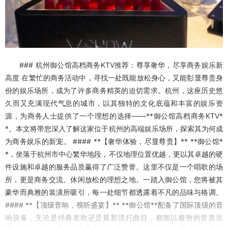
### 杭州御公馆高档商务KTV推荐：尊享奢华，尽享商务娱乐新
高度 在繁忙的商务活动中，寻找一处既能放松身心，又能彰显尊贵身
份的娱乐场所，成为了许多商务精英的迫切需求。杭州，这座历史悠
久而又充满现代气息的城市，以其独特的文化底蕴和丰富的娱乐资
源，为商务人士提供了一个理想的选择——**御公馆高档商务KTV*
*。本文将带您深入了解这家位于杭州的高端娱乐场所，探索其为何成
为商务娱乐的新宠。 #### **【奢华体验，尽显尊贵】** **御公馆*
*，坐落于杭州市中心繁华地段，不仅地理位置优越，更以其卓越的硬
件设施和卓越的服务品质赢得了广泛赞誉。这里不仅是一个唱歌的场
所，更是商务交流、休闲放松的理想之地。一踏入御公馆，您将被其
豪华而典雅的装潢所吸引，每一处细节都透露着不凡的品味与格调。
#### **【顶级音响，视听盛宴】** **御公馆**配备了国际顶级的音
响设备，无论是经典老歌还是最新流行曲目，都能以极致的音质呈