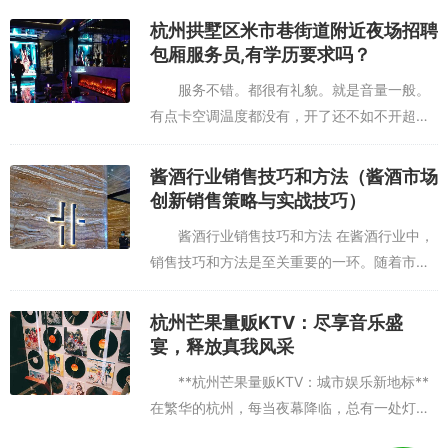
乐休闲的首选之一，不仅是唱歌的场所，更是
杭州拱墅区米市巷街道附近夜场招聘
朋友聚会、生日庆...
包厢服务员,有学历要求吗？
服务不错。都很有礼貌。就是音量一般。
有点卡空调温度都没有，开了还不如不开超
棒，在最后阶段抢到优惠券。歌新音响棒。套
餐的品质也一流。必须赞一下离家近，又便
酱酒行业销售技巧和方法（酱酒市场
宜……就这样！！！！！！！杭州拱...
创新销售策略与实战技巧）
酱酒行业销售技巧和方法 在酱酒行业中，
销售技巧和方法是至关重要的一环。随着市场
竞争的日益激烈，如何有效地推广和销售酱酒
产品，成为了每个经销商和销售人员必须面对
杭州芒果量贩KTV：尽享音乐盛
的挑战。本文将介绍一些有...
宴，释放真我风采
**杭州芒果量贩KTV：城市娱乐新地标**
在繁华的杭州，每当夜幕降临，总有一处灯火
辉煌的地方吸引着都市人的目光——那就是杭