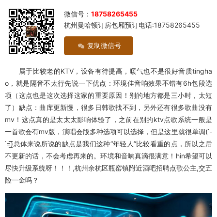
微信号：
18758265455
杭州曼哈顿订房包厢预订电话:18758265455
复制微信号
属于比较老的KTV，设备有待提高，暖气也不是很好音质tingha
o，就是隔音不太行先说一下优点：环境佳音响效果不错有6h包段选
项（这点也是这次选择这家的重要原因！别的地方都是三小时，太短
了）缺点：曲库更新慢，很多日韩歌找不到，另外还有很多歌曲没有
mv！这点真的是太太太影响体验了，之前在别的ktv点歌系统一般是
一首歌会有mv版，演唱会版多种选项可以选择，但是这里就很单调(˙-
˙=͟͟͞͞)总体来说所说的缺点是我们这种“年轻人”比较看重的点，所以之后
不更新的话，不会考虑再来的。环境和音响真滴很满意！hin希望可以
尽快升级系统呀！！！,杭州余杭区瓶窑镇附近酒吧招聘点歌公主,交五
险一金吗？