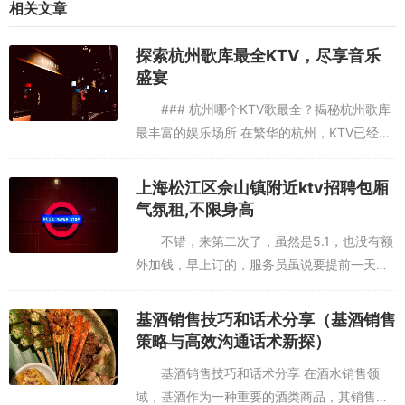
相关文章
探索杭州歌库最全KTV，尽享音乐
盛宴
### 杭州哪个KTV歌最全？揭秘杭州歌库
最丰富的娱乐场所 在繁华的杭州，KTV已经成
为人们休闲娱乐的首选之一。然而，面对琳琅
满目的KTV场所，你是否曾苦恼过：哪个KTV
上海松江区佘山镇附近ktv招聘包厢
的歌库最全？...
气氛租,不限身高
不错，来第二次了，虽然是5.1，也没有额
外加钱，早上订的，服务员虽说要提前一天
不错,经常和朋友去那聚会,吃的也很丰富,值得一去.额外收费真的很烦
订，这次也给我们订了，真不错，要点个赞！
烦烦烦恶心恶心恶心杭州余杭区瓶窑镇附近酒吧招聘点歌公主,交五险
今天吃完饭没事，朋友几个想着找个地方玩玩
基酒销售技巧和话术分享（基酒销售
一金吗？
喝点酒，然后就看到凯歌kt...
策略与高效沟通话术新探）
基酒销售技巧和话术分享 在酒水销售领
域，基酒作为一种重要的酒类商品，其销售技