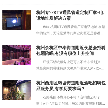
巧与话术的运用直接关系到销售业绩的提升。
本文将分享一些有效的基酒销售技巧和话术，
杭州专业KTV通风管道定制厂家-电
帮助您更好地与客户沟通，提...
话地址及解决方案
### 杭州KTV通风管道厂家电话地址 在繁
华的杭州，无论是繁华的商业街区还是静谧的
社区，KTV已经成为人们休闲娱乐的重要场
所。然而，为了确保KTV内空气清新、环境舒
杭州余杭区中泰街道附近夜总会招聘
适，通风管道系统...
包厢陪唱,有没有职位上升空间
环境不错哦服务业还可以不错非常划算，
就是房间的霉味特别大母亲节带家人来k歌+自
助餐~，以前都是去皇室派对，堂会相对比较
比较划算，只是房间略有霉味。要提前晾一下。环境非常好，停车也
便宜，团购周末晚上是63一位。地址就在嘉宾
杭州西湖区转塘街道附近酒吧招聘包
方便，特别好杭州余杭区瓶窑镇附近酒吧招聘点歌公主,交五险一金
西路，太平洋商贸大厦一楼...
厢服务员,有学历要求吗？
吗？
石路店的环境真心不错！音响也还好了
啦！wifi也蛮给力的说！每次约朋友唱歌都来