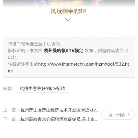
阅读剩余的9%
扫描二维码推送至手机访问。
版权声明：本文由
杭州曼哈顿KTV预定
发布，如需转载请注明
出处。
转载请注明出处
http://www.internetchn.com/hzmhddf/532.ht
下午去空调也不开，找服务生说了几次，说是空调不好，热死人了，
ml
快结束时另找了一个管事的，才开。杭州余杭区瓶窑镇附近酒吧招聘
点歌公主,交五险一金吗？ 【位置】科学馆D口出来大概5分钟的样子
标签:
杭州生意最好的ktv招聘
【环境】KTV里环境很好我们订的是晚上六点到9点的场，去得晚了，
七点才到，所以浪费了一个小时。餐厅有自助餐，自助餐的种类很
多，也很好吃，就是唱歌和自助餐加在一起，稍贵。ktv里歌很多，可
上一篇：
杭州萧山区萧山经济技术开发区附近ktv招聘商务礼仪,领班直聘的
以微信扫码点歌，很方便。,
返回列表
下一篇：
杭州高端夜总会招聘酒水促销员,是上白班还是上夜班