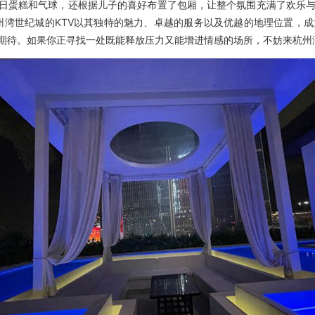
生日蛋糕和气球，还根据儿子的喜好布置了包厢，让整个氛围充满了欢乐
** 杭州湾世纪城的KTV以其独特的魅力、卓越的服务以及优越的地理位
期待。如果你正寻找一处既能释放压力又能增进情感的场所，不妨来杭州湾