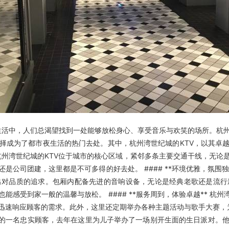
市生活中，人们总渴望找到一处能够放松身心、享受音乐与欢笑的场所。杭
择成为了都市夜生活的热门去处。其中，杭州湾世纪城的KTV，以其卓
** 杭州湾世纪城的KTV位于城市的核心区域，紧邻多条主要交通干线，
公司团建，这里都是不可多得的好去处。 #### **环境优雅，氛围独
出对品质的追求。包厢内配备先进的音响设备，无论是经典老歌还是流行
感受到家一般的温馨与放松。 #### **服务周到，体验卓越** 杭
迅速响应顾客的需求。此外，这里还定期举办各种主题活动与歌手大赛，为
世纪城的一名忠实顾客，去年在这里为儿子举办了一场别开生面的生日派对