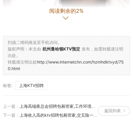
阅读剩余的2%
非常满意，音响效果不错，很久没唱歌了，很棒不错，环境还行，价
扫描二维码推送至手机访问。
格不贵，，，上海哪家酒吧ktv招聘酒水销售员,上班需要喝酒吗？ 环
版权声明：本文由
杭州曼哈顿KTV预定
发布，如需转载请注明
境，服务都不错，团购去的价格也优惠。小聚的好去处。非常好，经
出处。
济实惠，就是空调不太凉快～
转载请注明出处
http://www.internetchn.com/hzmhdktvyd/75
0.html
标签:
上海KTV招聘
上一篇：
上海高端夜总会招聘包厢管家,工作环境和氛围如何？
返回列表
下一篇：
上海收入高的ktv招聘包厢管家,交五险一金吗？