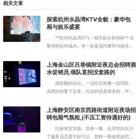
相关文章
探索杭州水晶湾KTV全貌：豪华包
厢与娱乐盛宴
**杭州水晶湾KTV：城市娱乐新地标** 在
繁华的杭州城内，有一处集现代奢华与娱乐享
受于一体的绝佳去处——杭州水晶湾KTV。这
薄荷环境：环境还是算可以的，据说还蛮难订到位置的,设施：设施不
里不仅是音乐与欢聚的殿堂，更是都市人放松
上海金山区吕巷镇附近夜总会招聘酒
知道是设备老旧还是咋样，有时候唱到开心时，出现卡的情况！还有
身心、释放压力的...
水促销员,领队直招没套路的
一个立麦没声音！没人解决。服务铃服务：服务还行吧，没值得特别
说的。樱花特色：据说吃的很好吃，可是我却也没有吃到啥。,上海哪
很新颖的玩法，一边吃自助餐一边唱歌，
家酒吧ktv招聘酒水销售员,上班需要喝酒吗？
虽然吃的要下去拿，但品种还是很多的，环境
也很不错，氛围很好，服务员服务也很到位，
边吃边玩应该属于这家店的特色吧，菜品多多
上海静安区南京西路街道附近夜场招
改变更吸引熟客哦，唱歌音响也...
聘包厢气氛租,(不压工资待遇好的)
比较便宜实惠。音效一般。去买吃的买少
了服务员态度不好可以，饮料一般改吧改吧还