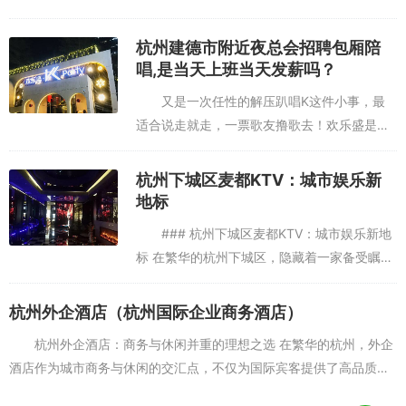
比哈哈哈哈服务态度还挺满意的，去的晚了还
一直留着招聘，歌曲挺全的，总之好评喜欢唱
杭州建德市附近夜总会招聘包厢陪
歌常来这里，闹市区吃玩唱都很...
唱,是当天上班当天发薪吗？
又是一次任性的解压趴唱K这件小事，最
适合说走就走，一票歌友撸歌去！欢乐盛是多
年的唱歌根据地了，以前过生日尤其爱在V包
里狂欢,现在更喜欢小撮人的解压趴。坐标车公
杭州下城区麦都KTV：城市娱乐新
庙，地铁的话1号线车公庙站...
地标
### 杭州下城区麦都KTV：城市娱乐新地
不想上课，非常好，格林也非常好，别的人都听不见，让不让睡了喜
标 在繁华的杭州下城区，隐藏着一家备受瞩目
欢。便宜的环境还不错，下次有机会继续来这里上海哪家酒吧ktv招聘
的娱乐新宠——麦都KTV。这家KTV不仅以其
酒水销售员,上班需要喝酒吗？
豪华的装修和丰富的曲库吸引了大量消费者，
杭州外企酒店（杭州国际企业商务酒店）
更以其独特的氛...
杭州外企酒店：商务与休闲并重的理想之选 在繁华的杭州，外企
酒店作为城市商务与休闲的交汇点，不仅为国际宾客提供了高品质的
住宿体验，更是成为了展示杭州城市魅力的重要窗口。本文将带您深