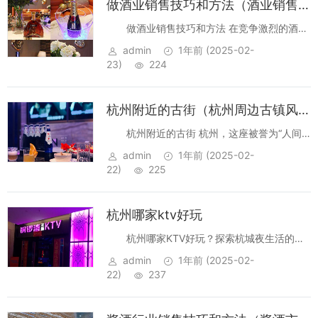
做酒业销售技巧和方法（酒业销售策略与创意实践）
做酒业销售技巧和方法 在竞争激烈的酒类
市场中，掌握有效的销售技巧和方法是提升销
admin
1年前
(2025-02-
售业绩的关键。本文将为您介绍一些实用的酒
23)
224
业销售技巧，助您在激烈的市场竞争中脱颖而
出。 一、深入了解产品...
杭州附近的古街（杭州周边古镇风情街）
杭州附近的古街 杭州，这座被誉为“人间
天堂”的城市，不仅以其西湖的秀丽山水闻名遐
admin
1年前
(2025-02-
迩，更以其丰富的历史文化遗迹吸引着无数游
22)
225
客。在这座城市中，古街不仅是历史的见证，
更是文化的传承。本文将...
杭州哪家ktv好玩
杭州哪家KTV好玩？探索杭城夜生活的音
乐盛宴 在繁华的杭州，每当夜幕降临，霓虹灯
admin
1年前
(2025-02-
下总能找到释放压力、享受音乐的绝佳去处。
22)
237
对于热爱K歌的你来说，杭州无疑是一个充满
惊喜的“麦霸”天堂。今...