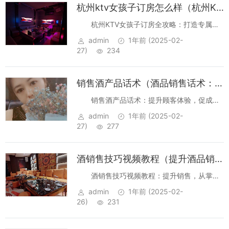
杭州ktv女孩子订房怎么样（杭州KTV女性服务员订房服务解析）
杭州KTV女孩子订房全攻略：打造专属娱
乐体验 在繁华的杭州，KTV已经成为人们聚
admin
1年前
(2025-02-
会、放松的首选场所。尤其是当你想与一群朋
27)
234
友或心仪的“女孩子”共度美好时光时，选择一
家合适的KTV并订上...
销售酒产品话术（酒品销售话术：创意沟通策略与实战指南）
销售酒产品话术：提升顾客体验，促成销
售 在当今竞争激烈的酒类产品市场中，销售话
admin
1年前
(2025-02-
术不仅是销售人员的工具，更是提升顾客体
27)
277
验、促成销售的关键。掌握一套有效的销售话
术，不仅能够提高转化率，还...
酒销售技巧视频教程（提升酒品销售效能：实战视频教程）
酒销售技巧视频教程：提升销售，从掌握
这些技巧开始 在竞争激烈的酒品销售市场中，
admin
1年前
(2025-02-
掌握有效的销售技巧是提升业绩的关键。无论
26)
231
您是初入行业的销售新手，还是经验丰富的老
手，本文将为您提供一套系...