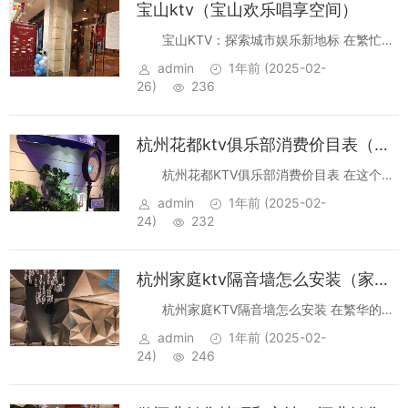
宝山ktv（宝山欢乐唱享空间）
宝山KTV：探索城市娱乐新地标 在繁忙的
都市生活中，寻找一处放松心情、享受音乐的
admin
1年前
(2025-02-
场所成为了许多人的追求。宝山KTV，作为上
26)
236
海宝山区的知名娱乐场所，不仅提供了高质量
的音响设备和丰富的歌...
杭州花都ktv俱乐部消费价目表（杭州花都KTV俱乐部娱乐体验费用指南）
杭州花都KTV俱乐部消费价目表 在这个繁
华的杭城，夜晚总是充满了无数的惊喜与期
admin
1年前
(2025-02-
待。当夜色渐渐降临，许多人会选择前往KTV
24)
232
俱乐部，享受音乐带来的愉悦与放松。而位于
杭州市中心的花都KTV...
杭州家庭ktv隔音墙怎么安装（家庭影院隔音墙在杭州的搭建与安装指南）
杭州家庭KTV隔音墙怎么安装 在繁华的都
市中，许多家庭为了享受娱乐时光，纷纷在家
admin
1年前
(2025-02-
中设置了KTV系统。然而，随着音乐的流淌，
24)
246
如何确保歌声不“外泄”，成为了一个不可忽视
的问题。本文将为您...