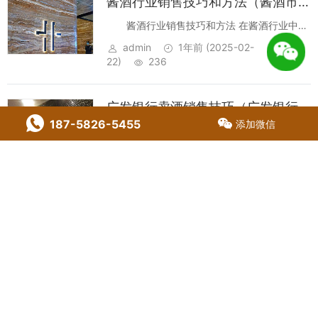
酱酒行业销售技巧和方法（酱酒市场创新销售策略与实战技巧）
酱酒行业销售技巧和方法 在酱酒行业中，
销售技巧和方法是至关重要的一环。随着市场
admin
1年前
(2025-02-
竞争的日益激烈，如何有效地推广和销售酱酒
22)
236
产品，成为了每个经销商和销售人员必须面对
的挑战。本文将介绍一些有...
广发银行卖酒销售技巧（广发银行跨界卖酒：创新销售策略与实践）
187-5826-5455
添加微信
广发银行卖酒销售技巧 在竞争激烈的金融
市场中，广发银行除了提供传统的银行业务
admin
1年前
(2025-02-
外，还积极拓展其业务范围，涉足酒类销售领
22)
224
域。这一举措不仅为客户提供了更多元化的服
务，也对销售人员提出了新的...
顶级酒销售话术大全图片（高级酒水销售艺术：实战话术与策略图谱）
顶级酒销售话术大全图片 在顶级酒的销售
领域，精准而富有魅力的销售话术是打开客户
admin
1年前
(2025-02-
心扉的关键。下面，我们将通过一系列精心设
22)
223
计的图片和简洁明了的文字，为您呈现一套顶
级酒销售话术大全。 前...
线下卖酒销售话术怎么说（创新线下酒水销售沟通艺术：话术与策略新视角）