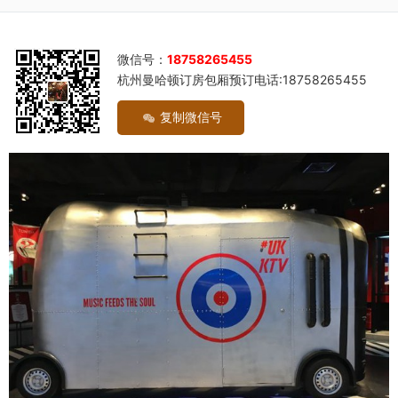
微信号：
18758265455
杭州曼哈顿订房包厢预订电话:18758265455
复制微信号