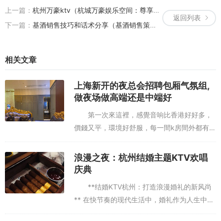
上一篇：
杭州万豪ktv（杭城万豪娱乐空间：尊享高端KTV体验）
返回列表
下一篇：
基酒销售技巧和话术分享（基酒销售策略与高效沟通话术新探）
相关文章
上海新开的夜总会招聘包厢气氛组,
做夜场做高端还是中端好
第一次來這裡，感覺音响比香港好好多，
價錢又平，環境好舒服，每一間k房間外都有一
個私家坐廁，很衛生潔淨，小食也很好食，還
送了每人一杯羅漢果茶，非常貼心,和朋友在观
浪漫之夜：杭州结婚主题KTV欢唱
前吃完饭八点多了，临时起...
庆典
**结婚KTV杭州：打造浪漫婚礼的新风尚
** 在快节奏的现代生活中，婚礼作为人生中的
重要时刻，越来越受到新人们的重视。传统的