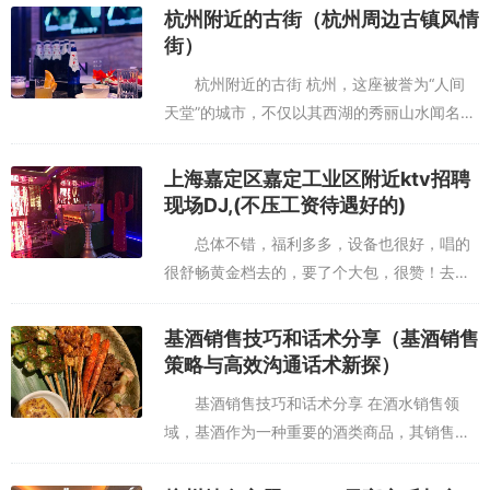
婚礼形式虽然经典，但越来越多的新人开始追
杭州附近的古街（杭州周边古镇风情
求个性化、创新化的...
街）
杭州附近的古街 杭州，这座被誉为“人间
天堂”的城市，不仅以其西湖的秀丽山水闻名遐
迩，更以其丰富的历史文化遗迹吸引着无数游
客。在这座城市中，古街不仅是历史的见证，
上海嘉定区嘉定工业区附近ktv招聘
更是文化的传承。本文将...
现场DJ,(不压工资待遇好的)
总体不错，福利多多，设备也很好，唱的
很舒畅黄金档去的，要了个大包，很赞！去了
多次，环境没得说，音响效果超赞，消费偏高
一丢丢，据说是世界上最大的KTV,上海嘉定区
基酒销售技巧和话术分享（基酒销售
嘉定工业区附近ktv招聘...
策略与高效沟通话术新探）
基酒销售技巧和话术分享 在酒水销售领
域，基酒作为一种重要的酒类商品，其销售技
巧与话术的运用直接关系到销售业绩的提升。
本文将分享一些有效的基酒销售技巧和话术，