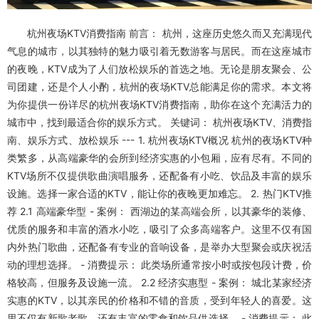
杭州夜场KTV消费指南 前言： 杭州，这座历史悠久而又充满现代
气息的城市，以其独特的魅力吸引着无数游客与居民。而在这座城市
的夜晚，KTV成为了人们放松娱乐的首选之地。无论是朋友聚会、公
司团建，还是个人小酌，杭州的夜场KTV总能满足你的需求。本文将
为你提供一份详尽的杭州夜场KTV消费指南，助你在这个充满活力的
城市中，找到最适合你的娱乐方式。 关键词： 杭州夜场KTV、消费指
南、娱乐方式、放松娱乐 --- 1. 杭州夜场KTV概况 杭州的夜场KTV种
类繁多，从高端豪华的会所到经济实惠的小包厢，应有尽有。不同的
KTV场所不仅提供歌曲演唱服务，还配备有小吃、饮品及丰富的娱乐
设施。选择一家合适的KTV，能让你的夜晚更加难忘。 2. 热门KTV推
荐 2.1 高端豪华型 - 案例： 西湖边的某高端会所，以其豪华的装修、
优质的服务和丰富的酒水小吃，吸引了众多高端客户。这里不仅有国
内外热门歌曲，还配备有专业的音响设备，是举办大型聚会或庆祝活
动的理想选择。 - 消费提示： 此类场所通常按小时或按包段计费，价
格较高，但服务及设施一流。 2.2 经济实惠型 - 案例： 城北某家经济
实惠的KTV，以其亲民的价格和不错的音质，受到年轻人的喜爱。这
里不仅有新歌老歌，还有丰富的零食和饮品供选择。 - 消费提示： 此