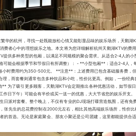
在繁华的杭州，寻找一处既能放松心情又能彰显品味的娱乐场所，天鹅湖K
消费者心中的理想娱乐之地。本文将为您详细解析杭州天鹅湖KTV的费
鹅湖KTV提供多种类型的包厢，以满足不同规模的聚会需求。从适合2-4人的
根据季节和节假日有所调整）： - **小型包厢**：适合2-4人，每小时费
2人，每小时费用约为350-500元。 **注意**：上述费用已包含基础服务费
合理，而套餐则通常包含多种饮品和小吃，性价比更高。例如，一份经典套
惠与活动** 为了吸引更多顾客，天鹅湖KTV会定期推出各种优惠活动，如
日下午）可能会有半价或买一送一的优惠，大大节省您的娱乐开支。 ##
了生日派对套餐。整个晚上，不仅有专业的DJ现场打碟营造氛围，还有
先生的总花费控制在2000元左右，相比其他高端娱乐场所，性价比极高。 
者的首选。无论是家庭聚会、朋友小聚还是公司团建，这里都能提供合