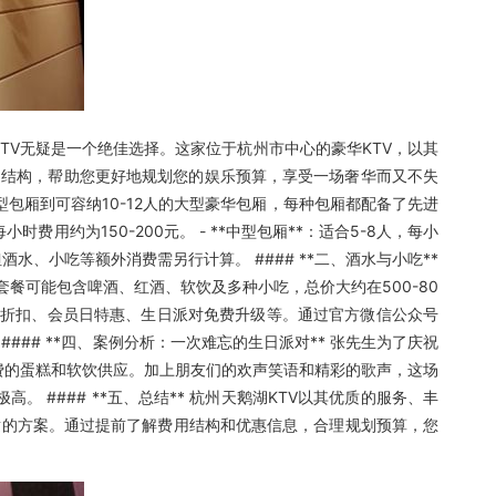
TV无疑是一个绝佳选择。这家位于杭州市中心的豪华KTV，以其
用结构，帮助您更好地规划您的娱乐预算，享受一场奢华而又不失
小型包厢到可容纳10-12人的大型豪华包厢，每种包厢都配备了先进
用约为150-200元。 - **中型包厢**：适合5-8人，每小
，但酒水、小吃等额外消费需另行计算。 #### **二、酒水与小吃**
餐可能包含啤酒、红酒、软饮及多种小吃，总价大约在500-80
节假日折扣、会员日特惠、生日派对免费升级等。通过官方微信公众号
## **四、案例分析：一次难忘的生日派对** 张先生为了庆祝
免费的蛋糕和软饮供应。加上朋友们的欢声笑语和精彩的歌声，这场
#### **五、总结** 杭州天鹅湖KTV以其优质的服务、丰
适的方案。通过提前了解费用结构和优惠信息，合理规划预算，您