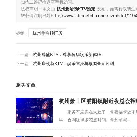
扫描二维码推送至手机访问。
版权声明：本文由
杭州曼哈顿KTV预定
发布，如需转载请注
转载请注明出处
http://www.internetchn.com/hzmhddf/1194
标签:
杭州曼哈顿订房
上一篇：
杭州尊盛KTV：尊享奢华娱乐新体验
下一篇：
杭州唐朝荟KTV：娱乐体验与氛围全面评测
相关文章
杭州萧山区浦阳镇附近夜总会招聘
服务态度实在太差了！拿夜猫卡还不给开
早，否则还得多花点时间。拿到单就...