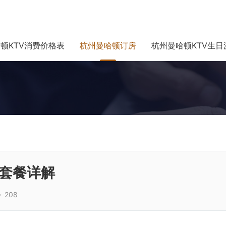
顿KTV消费价格表
杭州曼哈顿订房
杭州曼哈顿KTV生日
惠套餐详解
208